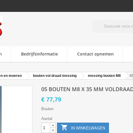
n
Bedrijfsinformatie
Contact opnemen
en en moeren
bouten vol draad messing
messing bouten M8
0
05 BOUTEN M8 X 35 MM VOLDRAAD
€ 77,79
Bouten
Aantal

IN WINKELWAGEN