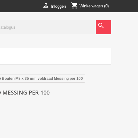
shopping_cart

Winkelwagen
(0)
Inloggen
search
5 Bouten M8 x 35 mm voldraad Messing per 100
 MESSING PER 100