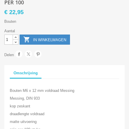
PER 100
€ 22,95
Bouten
Aantal

IN WINKELWAGEN
Delen
Omschrijving
Bouten M6 x 12 mm voldraad Messing
Messing, DIN 933
kop zeskant
draadlengte voldraad
matte uitvoering