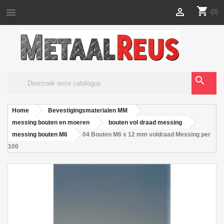
shopping_cart


(0)
search
Home
Bevestigingsmaterialen MM
messing bouten en moeren
bouten vol draad messing
messing bouten M6
04 Bouten M6 x 12 mm voldraad Messing per
100