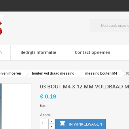
n
Bedrijfsinformatie
Contact opnemen
en en moeren
bouten vol draad messing
messing bouten M4
0
03 BOUT M4 X 12 MM VOLDRAAD M
€ 0,19
Bout
Aantal

IN WINKELWAGEN