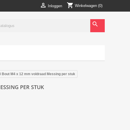
shopping_cart

Winkelwagen
(0)
Inloggen
search
3 Bout M4 x 12 mm voldraad Messing per stuk
ESSING PER STUK