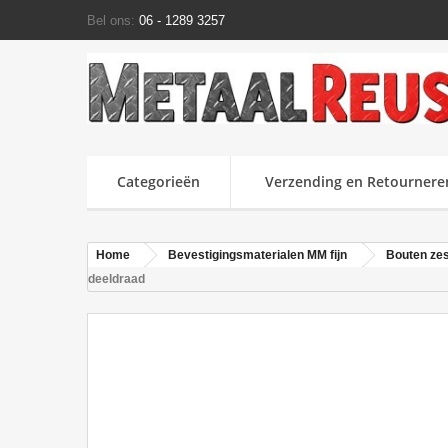
Bel ons:
06 - 1289 3257
Categorieën
Verzending en Retournere
Home
Bevestigingsmaterialen MM fijn
Bouten ze
deeldraad