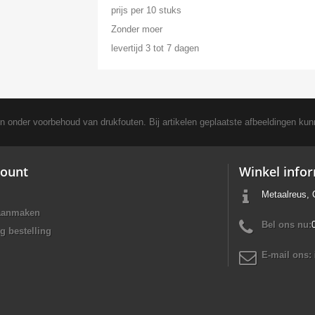
prijs per 10 stuks
Zonder moer
levertijd 3 tot 7 dagen
en onder voorbehoud van drukfouten. Bij artikelen geplaatste afbeeldingen kun
ount
Winkel info
Metaalreus, 
aanmaken
Bel ons nu:
g bestelling
E-mail ons: