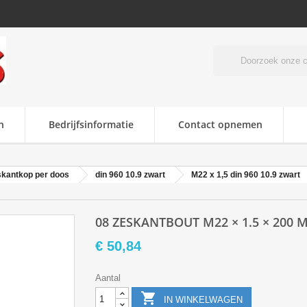
n
Bedrijfsinformatie
Contact opnemen
skantkop per doos
din 960 10.9 zwart
M22 x 1,5 din 960 10.9 zwart
08 ZESKANTBOUT M22 × 1.5 × 200 
€ 50,84
Aantal

IN WINKELWAGEN