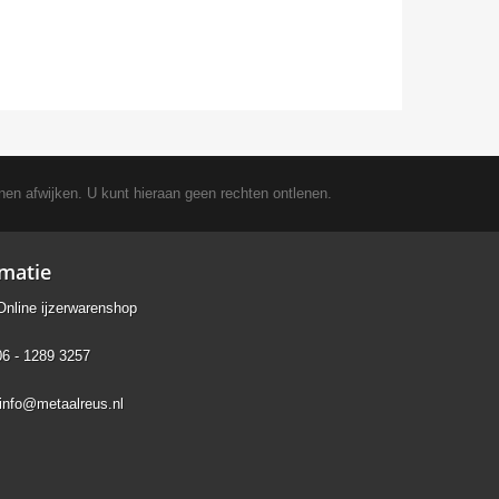
nen afwijken. U kunt hieraan geen rechten ontlenen.
rmatie
Online ijzerwarenshop
06 - 1289 3257
info@metaalreus.nl