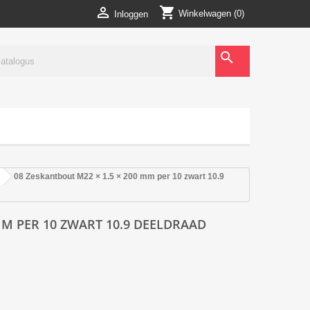
shopping_cart

Winkelwagen
(0)
Inloggen
search
08 Zeskantbout M22 × 1.5 × 200 mm per 10 zwart 10.9
MM PER 10 ZWART 10.9 DEELDRAAD