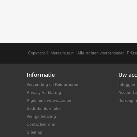
Copyright ©
Metaalreus.nl
| Alle rechten voorbehouden. Prijz
Informatie
Uw acc
Verzending en Retourneren
Inloggen
Privacy Verklaring
Account 
Algemene voorwaarden
Herroepin
Bedrijfsinformatie
Veilige betaling
Contacteer ons
Sitemap