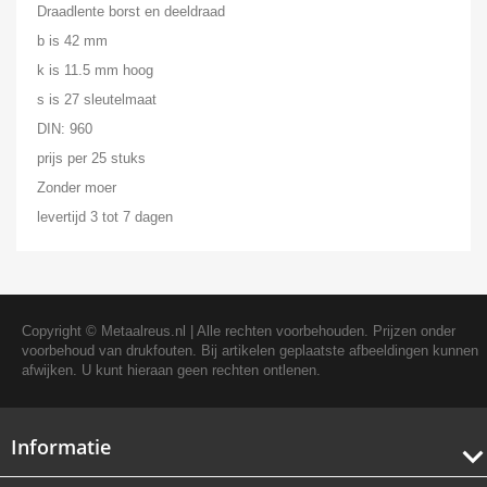
Draadlente borst en deeldraad
b is 42 mm
k is 11.5 mm hoog
s is 27 sleutelmaat
DIN: 960
prijs per 25 stuks
Zonder moer
levertijd 3 tot 7 dagen
Copyright ©
Metaalreus.nl
| Alle rechten voorbehouden. Prijzen onder
voorbehoud van drukfouten. Bij artikelen geplaatste afbeeldingen kunnen
afwijken. U kunt hieraan geen rechten ontlenen.
Informatie