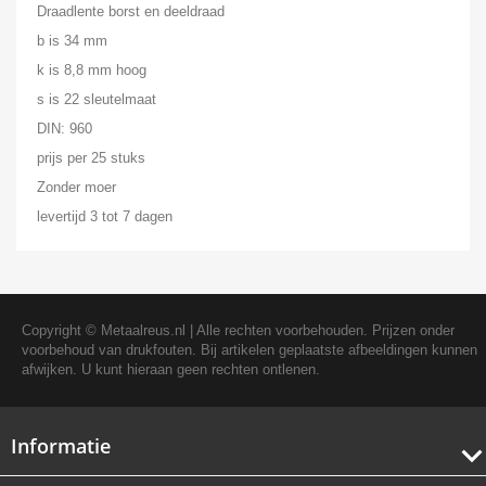
Draadlente borst en deeldraad
b is 34 mm
k is 8,8 mm hoog
s is 22 sleutelmaat
DIN: 960
prijs per 25 stuks
Zonder moer
levertijd 3 tot 7 dagen
Copyright ©
Metaalreus.nl
| Alle rechten voorbehouden. Prijzen onder
voorbehoud van drukfouten. Bij artikelen geplaatste afbeeldingen kunnen
afwijken. U kunt hieraan geen rechten ontlenen.
Informatie