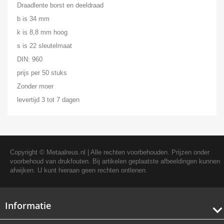
Draadlente borst en deeldraad
b is 34 mm
k is 8,8 mm hoog
s is 22 sleutelmaat
DIN: 960
prijs per 50 stuks
Zonder moer
levertijd 3 tot 7 dagen
Copyright ©
Metaalreus.nl
| Alle rechten voorbehouden. Prijzen onder
voorbehoud van drukfouten. Bij artikelen geplaatste afbeeldingen kunnen
afwijken. U kunt hieraan geen rechten ontlenen.
Informatie