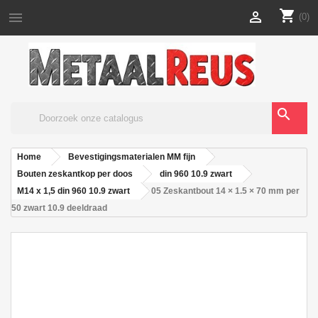
shopping_cart


(0)
search
Home
Bevestigingsmaterialen MM fijn
Bouten zeskantkop per doos
din 960 10.9 zwart
M14 x 1,5 din 960 10.9 zwart
05 Zeskantbout 14 × 1.5 × 70 mm per
50 zwart 10.9 deeldraad