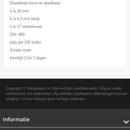
Draadlente borst en deeldraad
b is 26 mm
k is 6.4 mm hoog
s is 17 sleutelmaat
DIN: 960
prijs per 100 stuks
Zonder moer
levertijd 3 tot 7 dagen
Copyright ©
Metaalreus.nl
| Alle rechten voorbehouden. Prijzen onder
voorbehoud van drukfouten. Bij artikelen geplaatste afbeeldingen kunnen
afwijken. U kunt hieraan geen rechten ontlenen.
Informatie