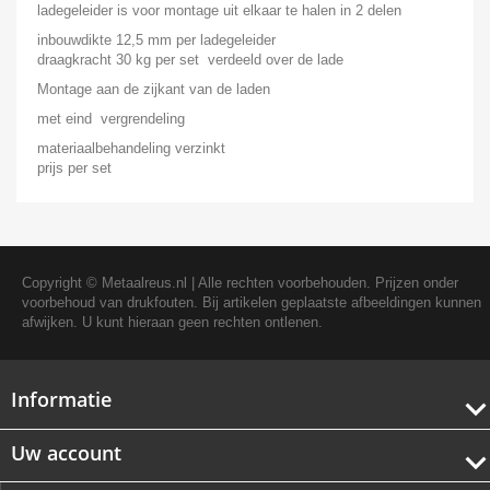
ladegeleider is voor montage uit elkaar te halen in 2 delen
inbouwdikte 12,5 mm per ladegeleider
draagkracht 30 kg per set verdeeld over de lade
Montage aan de zijkant van de laden
met eind vergrendeling
materiaalbehandeling verzinkt
prijs per set
Copyright ©
Metaalreus.nl
| Alle rechten voorbehouden. Prijzen onder
voorbehoud van drukfouten. Bij artikelen geplaatste afbeeldingen kunnen
afwijken. U kunt hieraan geen rechten ontlenen.
Informatie
Uw account