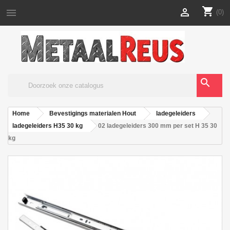
shopping_cart


(0)
search
Home
Bevestigings materialen Hout
ladegeleiders
ladegeleiders H35 30 kg
02 ladegeleiders 300 mm per set H 35 30
kg