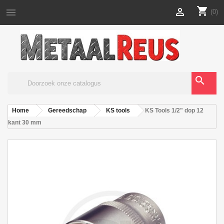
shopping_cart


(0)
search
Home
Gereedschap
KS tools
KS Tools 1/2" dop 12
kant 30 mm