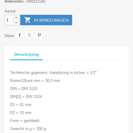
Referentie:
7889111586
Aantal

IN WINKELWAGEN
Delen
Omschrijving
Technische gegevens: Aandrijving in inches = 1/2"
Buiten12kant mm = 30,0 mm
DIN = DIN 3120
DIN[2] = DIN 3124
D1 = 41 mm
D2 = 33 mm
Form = geribbeld
Gewicht in g = 200 g