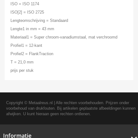
ISO = ISO 1174
ISO[2] = ISO 2725
Lengteomschrijving = Standaard
Lengte1 in mm = 43 mm
Materiaal1 = Super chroom-vanadiumstaal, mat verchroomd
Profiel1 = 12-kant
Profiel2 = FlankTraction
T = 21,0 mm
prijs per stuk
Copyright ©
Metaalreus.nl
| Alle rechten voorbehouden. Prijzen onder
voorbehoud van drukfouten. Bij artikelen geplaatste afbeeldingen kunnen
afwijken. U kunt hieraan geen rechten ontlenen.
Informatie