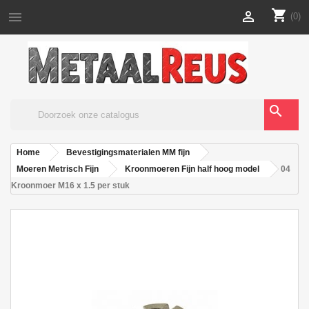
shopping_cart


(0)
search
Home
Bevestigingsmaterialen MM fijn
Moeren Metrisch Fijn
Kroonmoeren Fijn half hoog model
04
Kroonmoer M16 x 1.5 per stuk