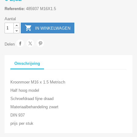
Referentie:
485937 M16X1.5
Aantal

IN WINKELWAGEN
Delen
Omschrijving
Kroonmoer M16 x 1.5 Metrisch
Half hoog model
Schroefdraad fijne draad
Materiaalbehandeling zwart
DIN 937
prijs per stuk