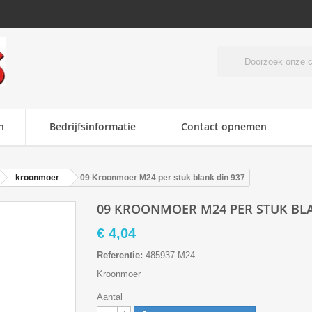
n
Bedrijfsinformatie
Contact opnemen
kroonmoer
09 Kroonmoer M24 per stuk blank din 937
09 KROONMOER M24 PER STUK BLA
€ 4,04
Referentie:
485937 M24
Kroonmoer
Aantal