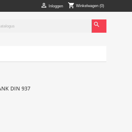
shopping_cart

Winkelwagen
(0)
Inloggen
search
NK DIN 937