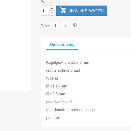
Aantal

IN WINKELWAGEN
Delen
Omschrijving
Kogelgewricht 13 x 8 mm
rechts schroefdraad
type as
Ø d1 13 mm
Ø d2 8 mm
gegalvaniseerd
met draadtap moer en beugel
per stuk