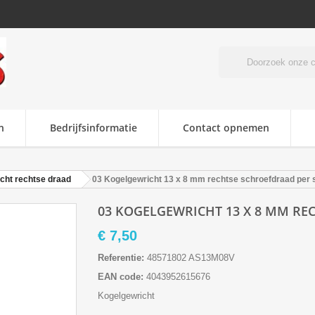
n
Bedrijfsinformatie
Contact opnemen
cht rechtse draad
03 Kogelgewricht 13 x 8 mm rechtse schroefdraad per 
03 KOGELGEWRICHT 13 X 8 MM RE
€ 7,50
Referentie:
48571802 AS13M08V
EAN code:
4043952615676
Kogelgewricht