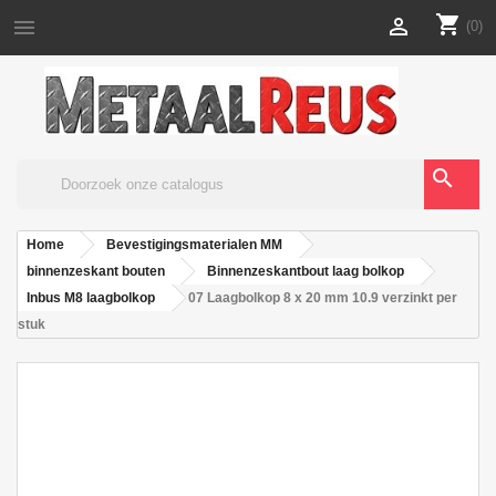
shopping_cart


(0)
search
Home
Bevestigingsmaterialen MM
binnenzeskant bouten
Binnenzeskantbout laag bolkop
Inbus M8 laagbolkop
07 Laagbolkop 8 x 20 mm 10.9 verzinkt per
stuk