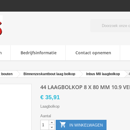
n
Bedrijfsinformatie
Contact opnemen
 bouten
Binnenzeskantbout laag bolkop
Inbus M8 laagbolkop
44 LAAGBOLKOP 8 X 80 MM 10.9 VE
€ 35,91
Laagbolkop
Aantal

IN WINKELWAGEN