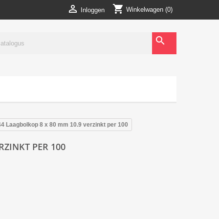
shopping_cart

Winkelwagen
(0)
Inloggen
search
44 Laagbolkop 8 x 80 mm 10.9 verzinkt per 100
RZINKT PER 100