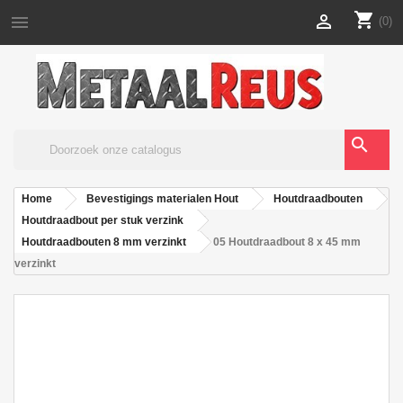
shopping_cart


(0)
search
Home
Bevestigings materialen Hout
Houtdraadbouten
Houtdraadbout per stuk verzink
Houtdraadbouten 8 mm verzinkt
05 Houtdraadbout 8 x 45 mm
verzinkt