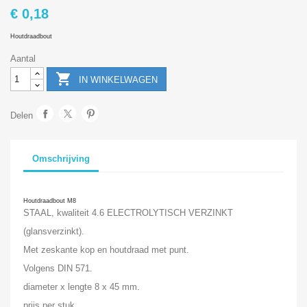
€ 0,18
Houtdraadbout
Aantal

IN WINKELWAGEN
Delen
Omschrijving
Houtdraadbout M8
STAAL, kwaliteit 4.6 ELECTROLYTISCH VERZINKT
(glansverzinkt).
Met zeskante kop en houtdraad met punt.
Volgens DIN 571.
diameter x lengte 8 x 45 mm.
prijs per stuk