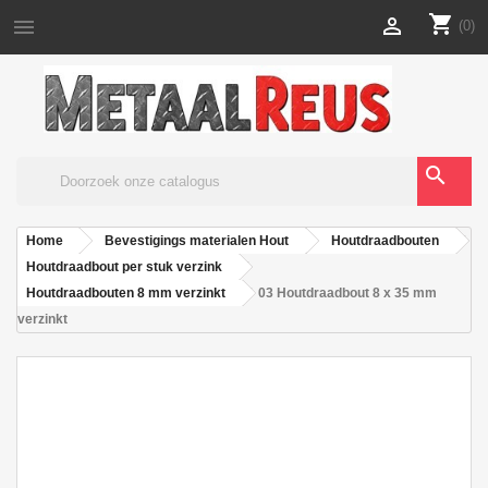
shopping_cart


(0)
search
Home
Bevestigings materialen Hout
Houtdraadbouten
Houtdraadbout per stuk verzink
Houtdraadbouten 8 mm verzinkt
03 Houtdraadbout 8 x 35 mm
verzinkt