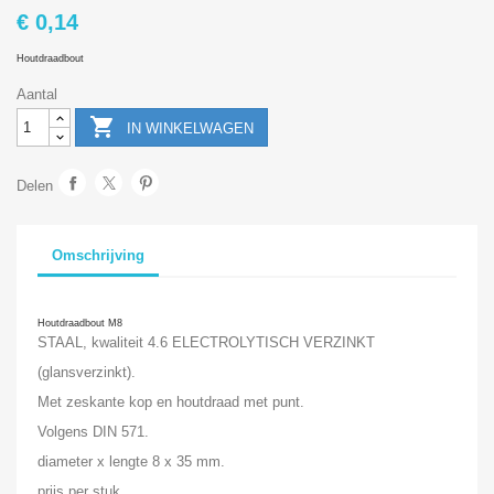
€ 0,14
Houtdraadbout
Aantal

IN WINKELWAGEN
Delen
Omschrijving
Houtdraadbout M8
STAAL, kwaliteit 4.6 ELECTROLYTISCH VERZINKT
(glansverzinkt).
Met zeskante kop en houtdraad met punt.
Volgens DIN 571.
diameter x lengte 8 x 35 mm.
prijs per stuk