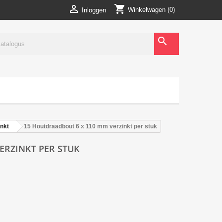
shopping_cart

Winkelwagen
(0)
Inloggen
search
nkt
15 Houtdraadbout 6 x 110 mm verzinkt per stuk
ERZINKT PER STUK