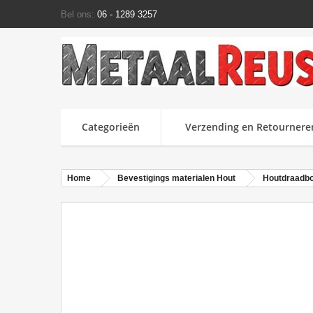
Bel ons:
06 - 1289 3257
Categorieën
Verzending en Retournere
Home
Bevestigings materialen Hout
Houtdraadb