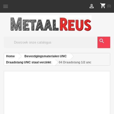
shopping_cart


(0)
search
Home
Bevestigingsmaterialen UNC
Draadstang UNC staal verzinkt
04 Draadstang 1/2 unc