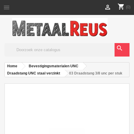
shopping_cart


(0)
search
Home
Bevestigingsmaterialen UNC
Draadstang UNC staal verzinkt
03 Draadstang 3/8 unc per stuk