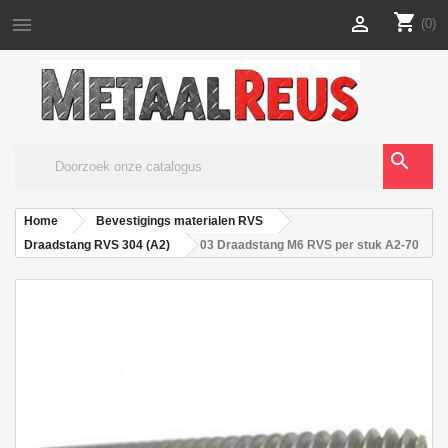
shopping_cart


(0)
search
Home
Bevestigings materialen RVS
Draadstang RVS 304 (A2)
03 Draadstang M6 RVS per stuk A2-70