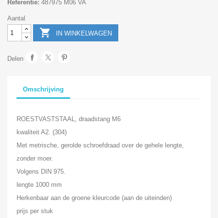
Referentie:
487975 M06 VA
Aantal

IN WINKELWAGEN
Delen
Omschrijving
ROESTVASTSTAAL, draadstang M6
kwaliteit A2. (304)
Met metrische, gerolde schroefdraad over de gehele lengte,
zonder moer.
Volgens DIN 975.
lengte 1000 mm
Herkenbaar aan de groene kleurcode (aan de uiteinden)
prijs per stuk