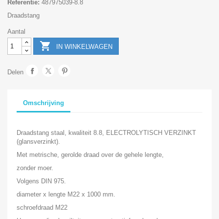
Referentie:
487975039-8.8
Draadstang
Aantal

IN WINKELWAGEN
Delen
Omschrijving
Draadstang staal, kwaliteit 8.8, ELECTROLYTISCH VERZINKT
(glansverzinkt).
Met metrische, gerolde draad over de gehele lengte,
zonder moer.
Volgens DIN 975.
diameter x lengte M22 x 1000 mm.
schroefdraad M22