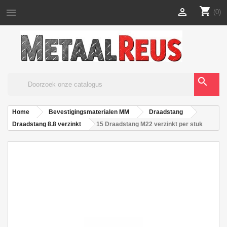
shopping_cart


(0)
search
Home
Bevestigingsmaterialen MM
Draadstang
Draadstang 8.8 verzinkt
15 Draadstang M22 verzinkt per stuk