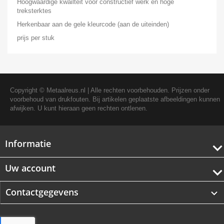
Hoogwaardige kwailteit voor constructief werk en hoge
treksterktes
Herkenbaar aan de gele kleurcode (aan de uiteinden)
prijs per stuk
Copyright ©
Metaalreus.nl
| Alle rechten voorbehouden. Prijzen onder
voorbehoud van drukfouten. Bij artikelen geplaatste afbeeldingen kunnen
afwijken. U kunt hieraan geen rechten ontlenen.
Informatie
Uw account
Contactgegevens
keyboard_arrow_down