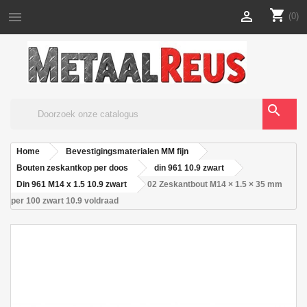
shopping_cart


(0)
search
Home
Bevestigingsmaterialen MM fijn
Bouten zeskantkop per doos
din 961 10.9 zwart
Din 961 M14 x 1.5 10.9 zwart
02 Zeskantbout M14 × 1.5 × 35 mm
per 100 zwart 10.9 voldraad