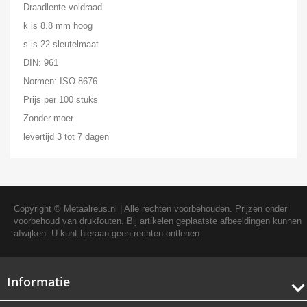
Draadlente voldraad
k is 8.8 mm hoog
s is 22 sleutelmaat
DIN: 961
Normen: ISO 8676
Prijs per 100 stuks
Zonder moer
levertijd 3 tot 7 dagen
Copyright ©
Metaalreus.nl
| Alle rechten voorbehouden. Prijzen onder
voorbehoud van drukfouten. Bij artikelen geplaatste afbeeldingen kunnen
afwijken. U kunt hieraan geen rechten ontlenen.
Informatie