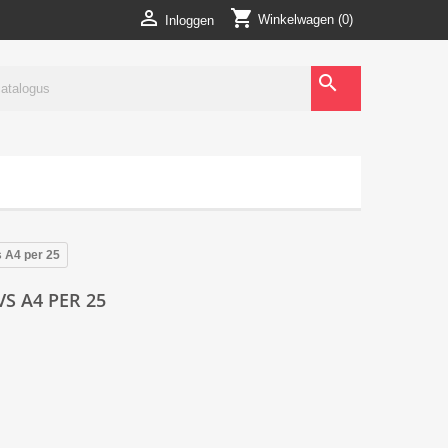
shopping_cart

Winkelwagen
(0)
Inloggen
search
s A4 per 25
S A4 PER 25