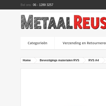
Bel ons:
06 - 1289 3257
Categorieën
Verzending en Retournere
Home
Bevestigings materialen RVS
RVS A4