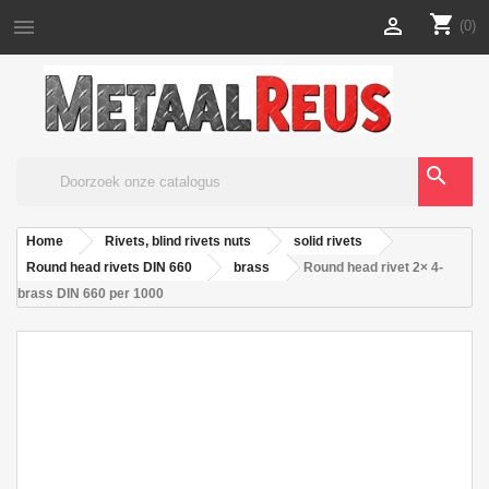
shopping_cart


(0)
search
Home
Rivets, blind rivets nuts
solid rivets
Round head rivets DIN 660
brass
Round head rivet 2× 4-
brass DIN 660 per 1000