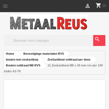
shopping_cart


(0)
search
Home
Bevestigings materialen RVS
bouten met zeskantkop
Zeskantbout voldraad per doos
Bouten voldraad M8 RVS
11 Zeskantbout M8 x 30 mm rvs per 100
stuks A2-70