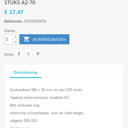
STUKS A2-70
€ 17,47
Referentie:
09332080030
Aantal

IN WINKELWAGEN
Delen
Omschrijving
Zeskantbout M8 x 30 mm rvs per 100 stuks
Tapbout roestvaststaal, kwaliteit A2.
Met zeskante kop,
metrische schroefdraad. over de volle lengte,
volgens DIN 933