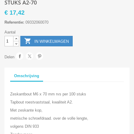
STUKS A2-70
€ 17,42
Referentie:
09332060070
Aantal

IN WINKELWAGEN
Delen
Omschrijving
Zeskantbout M6 x 70 mm rvs per 100 stuks
Tapbout roestvaststaal, kwaliteit A2.
Met zeskante kop,
metrische schroefdraad. over de volle lengte,
volgens DIN 933