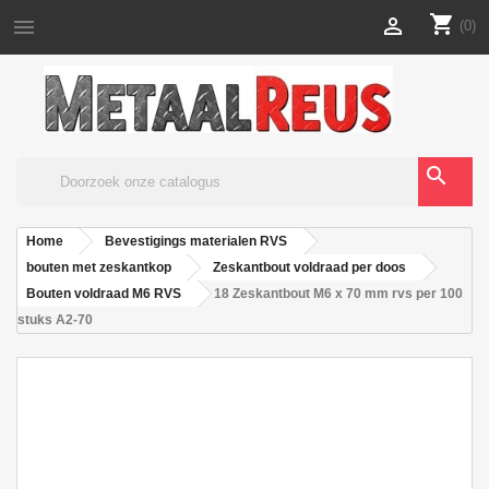
shopping_cart


(0)
search
Home
Bevestigings materialen RVS
bouten met zeskantkop
Zeskantbout voldraad per doos
Bouten voldraad M6 RVS
18 Zeskantbout M6 x 70 mm rvs per 100
stuks A2-70