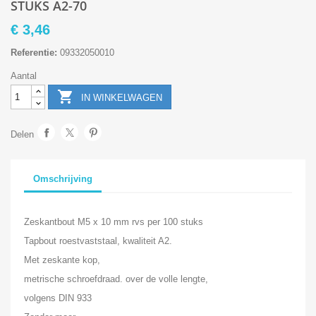
STUKS A2-70
€ 3,46
Referentie:
09332050010
Aantal

IN WINKELWAGEN
Delen
Omschrijving
Zeskantbout M5 x 10 mm rvs per 100 stuks
Tapbout roestvaststaal, kwaliteit A2.
Met zeskante kop,
metrische schroefdraad. over de volle lengte,
volgens DIN 933