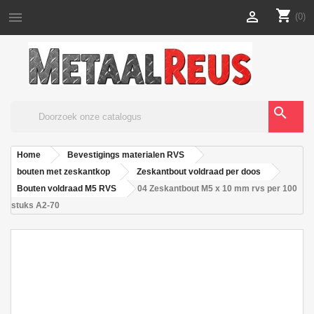
shopping_cart


(0)
search
Home
Bevestigings materialen RVS
bouten met zeskantkop
Zeskantbout voldraad per doos
Bouten voldraad M5 RVS
04 Zeskantbout M5 x 10 mm rvs per 100
stuks A2-70