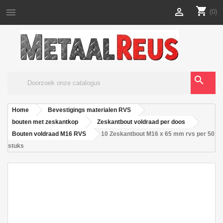
shopping_cart


(0)
search
Home
Bevestigings materialen RVS
bouten met zeskantkop
Zeskantbout voldraad per doos
Bouten voldraad M16 RVS
10 Zeskantbout M16 x 65 mm rvs per 50
stuks