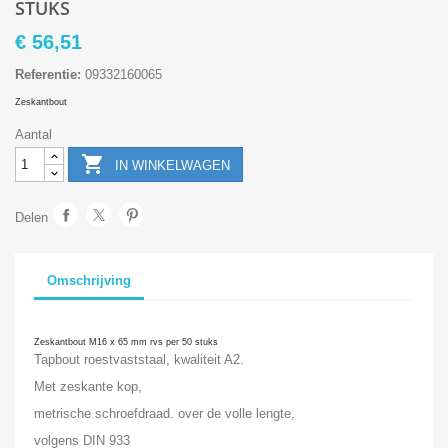
STUKS
€ 56,51
Referentie:
09332160065
Zeskantbout
Aantal

IN WINKELWAGEN
Delen
Omschrijving
Zeskantbout M16 x 65 mm rvs per 50 stuks
Tapbout roestvaststaal, kwaliteit A2.
Met zeskante kop,
metrische schroefdraad. over de volle lengte,
volgens DIN 933