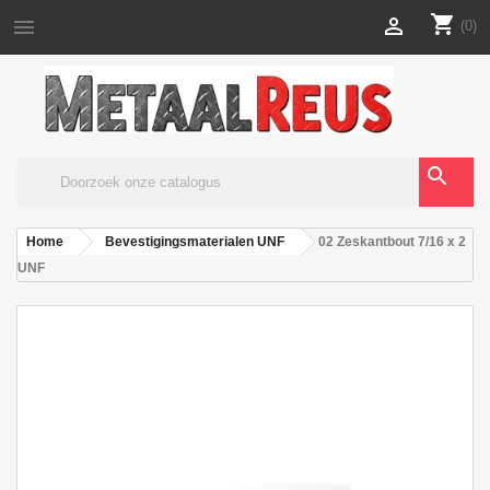
shopping_cart


(0)
search
Home
Bevestigingsmaterialen UNF
02 Zeskantbout 7/16 x 2
UNF