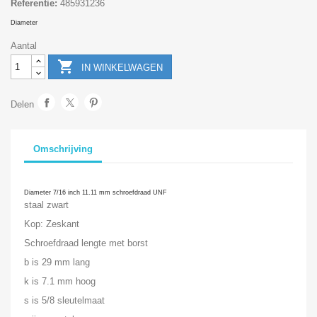
Referentie:
485931236
Diameter
Aantal

IN WINKELWAGEN
Delen
Omschrijving
Diameter 7/16 inch 11.11 mm
schroefdraad UNF
staal zwart
Kop: Zeskant
Schroefdraad lengte met borst
b is 29 mm lang
k is 7.1 mm hoog
s is 5/8 sleutelmaat