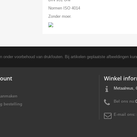
Normen ISO 4014
Zonder moer.
en onder voorbehoud van drukfouten. Bij artikelen geplaatste afbeeldingen kun
ount
Winkel info
Metaalreus, 
aanmaken
Bel ons nu:
g bestelling
E-mail ons: