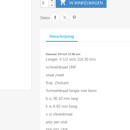

IN WINKELWAGEN
Delen
Omschrijving
Diameter 5/8 inch 15.88 mm
Lengte: 4 1/2 inch 114.30 mm
schroefdraad UNF
staal zwart
Kop: Zeskant
Schroefdraad lengte met borst
b is 38.10 mm lang
k is 9.92 mm hoog
s is sleutelmaat
prijs per stuk
DIN 931 UNF