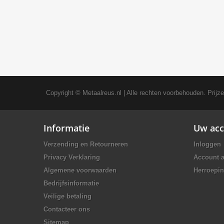
Copyright ©
Metaalreus.nl
| Alle rechten voorbehouden. Prijz
Informatie
Uw acc
Verzending en Retourneren
Inloggen
Privacy Verklaring
Account 
Algemene voorwaarden
Herroepin
Bedrijfsinformatie
Veilige betaling
Contacteer ons
Sitemap