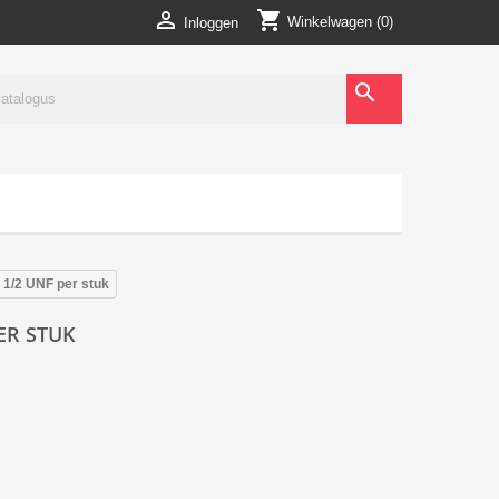
shopping_cart

Winkelwagen
(0)
Inloggen
search
 1/2 UNF per stuk
PER STUK