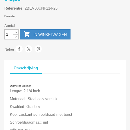
Referentie:
2BEV38UNF214-25
Diameter
Aantal

IN WINKELWAGEN
Delen
Omschrijving
Diameter 3/8 inch
Lengte: 2 1/4 inch
Materiaal: Staal galv.verzinkt
Kwaliteit: Grade 5
Kop: zeskant schroefdraad met borst
Schroefdraadmaat: unf