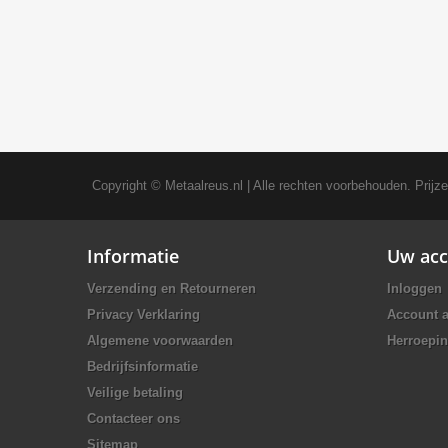
Copyright ©
Metaalreus.nl
| Alle rechten voorbehouden. Prijz
Informatie
Uw acc
Verzending en Retourneren
Inloggen
Privacy Verklaring
Account 
Algemene voorwaarden
Herroepin
Bedrijfsinformatie
Veilige betaling
Contacteer ons
Sitemap