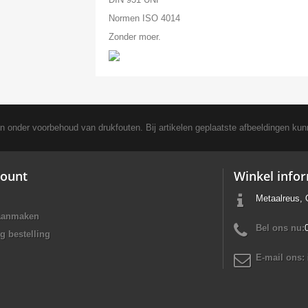
Normen ISO 4014
Zonder moer.
en onder voorbehoud van drukfouten. Bij artikelen geplaatste afbeeldingen kun
ount
Winkel info
Metaalreus, 
aanmaken
Bel ons nu:
g bestelling
E-mail ons: