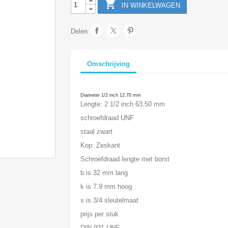

IN WINKELWAGEN
Delen
Omschrijving
Diameter 1/2 inch 12.70 mm
Lengte: 2 1/2 inch 63.50 mm
schroefdraad UNF
staal zwart
Kop: Zeskant
Schroefdraad lengte met borst
b is 32 mm lang
k is 7.9 mm hoog
s is 3/4 sleutelmaat
prijs per stuk
DIN 931 UNF