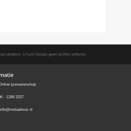
nen afwijken. U kunt hieraan geen rechten ontlenen.
rmatie
Online ijzerwarenshop
06 - 1289 3257
info@metaalreus.nl