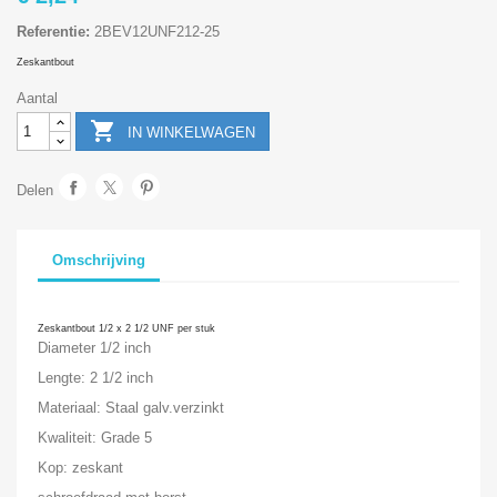
Referentie:
2BEV12UNF212-25
Zeskantbout
Aantal

IN WINKELWAGEN
Delen
Omschrijving
Zeskantbout 1/2 x 2 1/2 UNF per stuk
Diameter 1/2 inch
Lengte: 2 1/2 inch
Materiaal: Staal galv.verzinkt
Kwaliteit: Grade 5
Kop: zeskant