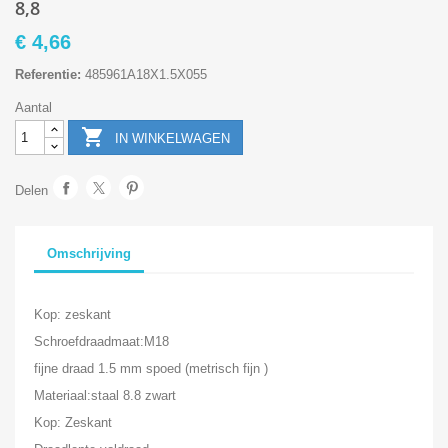
8,8
€ 4,66
Referentie:
485961A18X1.5X055
Aantal

IN WINKELWAGEN
Delen
Omschrijving
Kop: zeskant
Schroefdraadmaat:M18
fijne draad 1.5 mm spoed (metrisch fijn )
Materiaal:staal 8.8 zwart
Kop: Zeskant