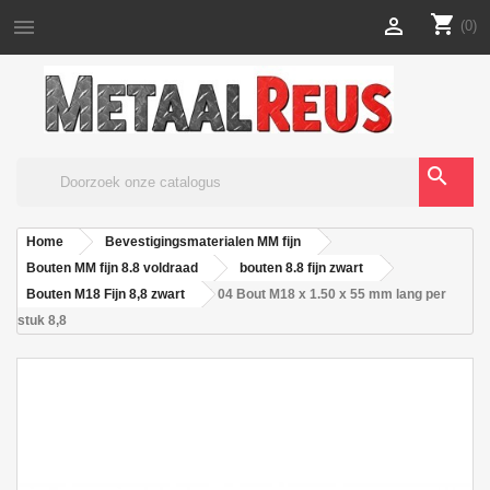
shopping_cart


(0)
search
Home
Bevestigingsmaterialen MM fijn
Bouten MM fijn 8.8 voldraad
bouten 8.8 fijn zwart
Bouten M18 Fijn 8,8 zwart
04 Bout M18 x 1.50 x 55 mm lang per
stuk 8,8