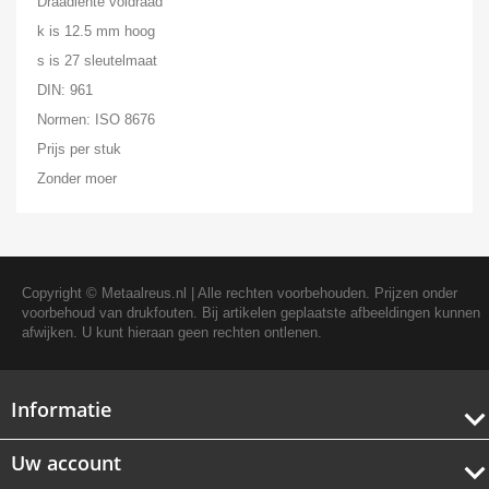
Draadlente voldraad
k is 12.5 mm hoog
s is 27 sleutelmaat
DIN: 961
Normen: ISO 8676
Prijs per stuk
Zonder moer
Copyright ©
Metaalreus.nl
| Alle rechten voorbehouden. Prijzen onder
voorbehoud van drukfouten. Bij artikelen geplaatste afbeeldingen kunnen
afwijken. U kunt hieraan geen rechten ontlenen.
Informatie
Uw account