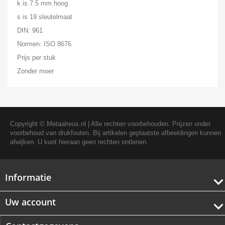
k is 7.5 mm hoog
s is 19 sleutelmaat
DIN: 961
Normen: ISO 8676
Prijs per stuk
Zonder moer
Copyright ©
Metaalreus.nl
| Alle rechten voorbehouden. Prijzen onder
voorbehoud van drukfouten. Bij artikelen geplaatste afbeeldingen kunnen
afwijken. U kunt hieraan geen rechten ontlenen.
Informatie
Uw account