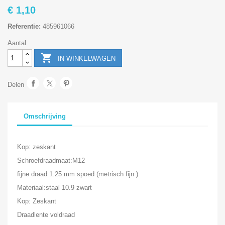
€ 1,10
Referentie:
485961066
Aantal

IN WINKELWAGEN
Delen
Omschrijving
Kop: zeskant
Schroefdraadmaat:M12
fijne draad 1.25 mm spoed (metrisch fijn )
Materiaal:staal 10.9 zwart
Kop: Zeskant
Draadlente voldraad