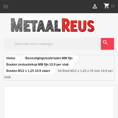
shopping_cart


(0)
search
Home
Bevestigingsmaterialen MM fijn
Bouten zeskantekop MM fijn 10.9 per stuk
Bouten M12 x 1,25 10.9 zwart
04 Bout M12 x 1.25 x 35 mm 10.9 per
stuk