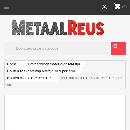
shopping_cart


(0)
search
Home
Bevestigingsmaterialen MM fijn
Bouten zeskantekop MM fijn 10.9 per stuk
Bouten M10 x 1,25 mm 10.9
09 Bout M10 x 1.25 x 80 mm 10.9 per
stuk