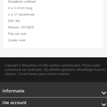
Draadlente voldraad
k is 6.4 mm hoog
s is 17 sleutelmaat
DIN: 961
Normen: ISO 8676
Prijs per stuk
Zonder moer
Copyright ©
Metaalreus.nl
| Alle rechten voorbehouden. Prijzen onder
voorbehoud van drukfouten. Bij artikelen geplaatste afbeeldingen kunnen
afwijken. U kunt hieraan geen rechten ontlenen.
Informatie
Uw account