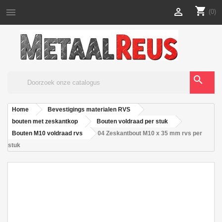
shopping_cart


(0)
search
Home
Bevestigings materialen RVS
bouten met zeskantkop
Bouten voldraad per stuk
Bouten M10 voldraad rvs
04 Zeskantbout M10 x 35 mm rvs per
stuk