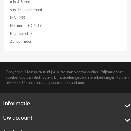
a is 4.5 mm
s is 17 sleutelmaat
DIN: 933
Normen: ISO 4017
Prijs per stuk
Zonder moer
Copyright ©
Metaalreus.nl
| Alle rechten voorbehouden. Prijzen onder
voorbehoud van drukfouten. Bij artikelen geplaatste afbeeldingen kunnen
afwijken. U kunt hieraan geen rechten ontlenen.
Informatie
Uw account