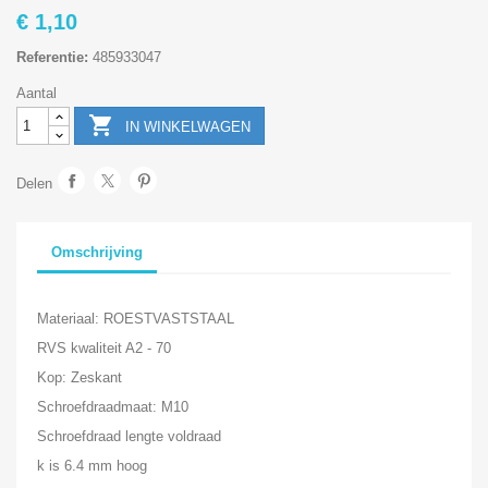
€ 1,10
Referentie:
485933047
Aantal

IN WINKELWAGEN
Delen
Omschrijving
Materiaal: ROESTVASTSTAAL
RVS kwaliteit A2 - 70
Kop: Zeskant
Schroefdraadmaat: M10
Schroefdraad lengte voldraad
k is 6.4 mm hoog