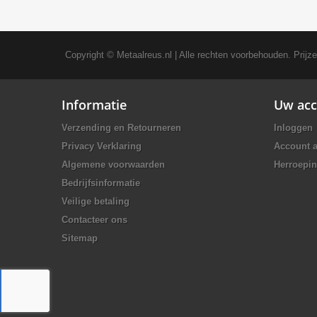
Copyright ©
Metaalreus.nl
| Alle rechten voorbehouden. Prijz
Informatie
Uw acc
Verzending en Retourneren
Inloggen
Privacy Verklaring
Account 
Algemene voorwaarden
Herroepin
Bedrijfsinformatie
Veilige betaling
Contacteer ons
Sitemap