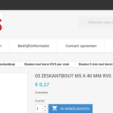
n
Bedrijfsinformatie
Contact opnemen
zeskantkop
Bouten met borst RVS per stuk
Bouten 5 mm met bors
03 ZESKANTBOUT M5 X 40 MM RVS
€ 0,17
Zeskantbout
Aantal

IN WINKELWAGEN