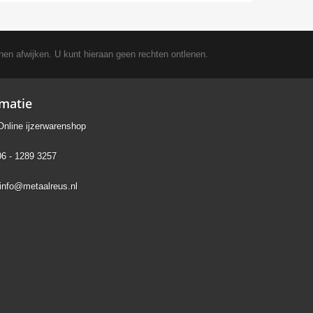
nen afwijken. U kunt hieraan geen rechten ontlenen.
rmatie
Online ijzerwarenshop
06 - 1289 3257
info@metaalreus.nl