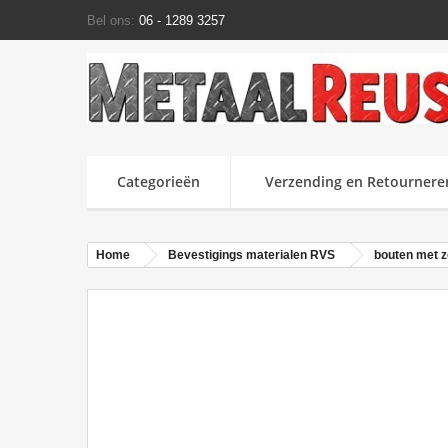
Bel ons:
06 - 1289 3257
Categorieën
Verzending en Retournere
Home
Bevestigings materialen RVS
bouten met 