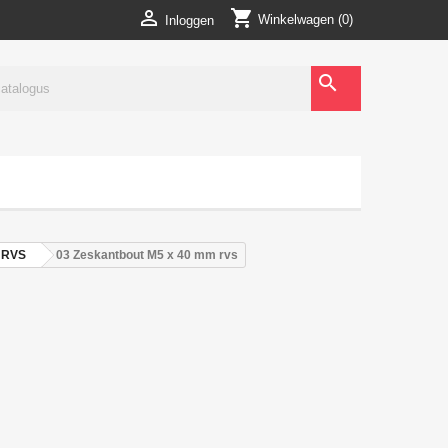
shopping_cart

Winkelwagen
(0)
Inloggen
search
t RVS
03 Zeskantbout M5 x 40 mm rvs