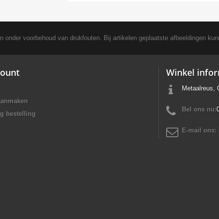
en onder voorbehoud van drukfouten. Bij artikelen geplaatste afbeeldingen kun
ount
Winkel info
Metaalreus, 
aanmaken
Bel ons nu:
g bestelling
E-mail ons: