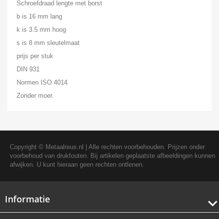
Schroefdraad lengte met borst
b is 16 mm lang
k is 3.5 mm hoog
s is 8 mm sleutelmaat
prijs per stuk
DIN 931
Normen ISO 4014
Zonder moer.
Copyright ©
Metaalreus.nl
| Alle rechten voorbehouden. Prijzen onder
voorbehoud van drukfouten. Bij artikelen geplaatste afbeeldingen kunnen
afwijken. U kunt hieraan geen rechten ontlenen.
Informatie