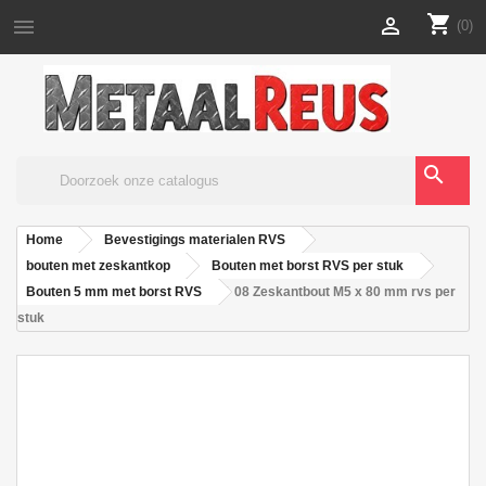
shopping_cart


(0)
search
Home
Bevestigings materialen RVS
bouten met zeskantkop
Bouten met borst RVS per stuk
Bouten 5 mm met borst RVS
08 Zeskantbout M5 x 80 mm rvs per
stuk