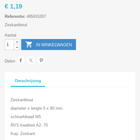
€ 1,19
Referentie:
485931007
Zeskantbout
Aantal

IN WINKELWAGEN
Delen
Omschrijving
Zeskantbout
diameter x lengte 5 x 80 mm.
schroefdraad M5
RVS kwaliteit A2- 70
Kop: Zeskant