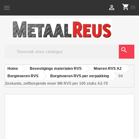
shopping_cart


(0)
search
Home
Bevestigings materialen RVS
Moeren RVS A2
Borgmoeren RVS
Borgmoeren RVS per verpakking
04
Zeskante, zelfborgende moer M6 RVS per 100 stuks A2-70