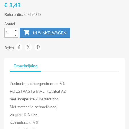
€ 3,48
Referentie:
09852060
Aantal

IN WINKELWAGEN
Delen
Omschrijving
Zeskante, zelfborgende moer M6
ROESTVASTSTAAL, kwaliteit A2
met ingeperste kunststof ring.
Met metrische schroefdraad,
volgens DIN 985.
schroefdraad M6