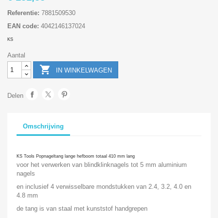
Referentie:
7881509530
EAN code:
4042146137024
KS
Aantal

IN WINKELWAGEN
Delen
Omschrijving
KS Tools Popnageltang lange hefboom totaal 410 mm lang
voor het verwerken van blindklinknagels tot 5 mm aluminium
nagels
en inclusief 4 verwisselbare mondstukken van 2.4, 3.2, 4.0 en
4.8 mm
de tang is van staal met kunststof handgrepen