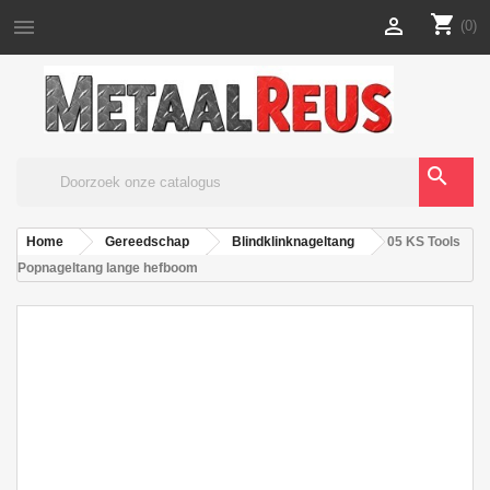
shopping_cart


(0)
search
Home
Gereedschap
Blindklinknageltang
05 KS Tools
Popnageltang lange hefboom