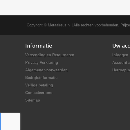
Copyright ©
Metaalreus.nl
| Alle rechten voorbehouden. Prijz
Informatie
Uw acc
Verzending en Retourneren
Inloggen
Privacy Verklaring
Account 
Algemene voorwaarden
Herroepin
Bedrijfsinformatie
Veilige betaling
Contacteer ons
Sitemap