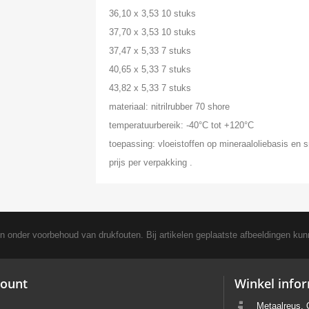
36,10 x 3,53 10 stuks
37,70 x 3,53 10 stuks
37,47 x 5,33 7 stuks
40,65 x 5,33 7 stuks
43,82 x 5,33 7 stuks
materiaal: nitrilrubber 70 shore
temperatuurbereik: -40°C tot +120°C
toepassing: vloeistoffen op mineraaloliebasis en
prijs per verpakking .
en onder voorbehoud van drukfouten. Bij artikelen geplaatste afbeeldingen kun
ount
Winkel info
Metaalreus, 