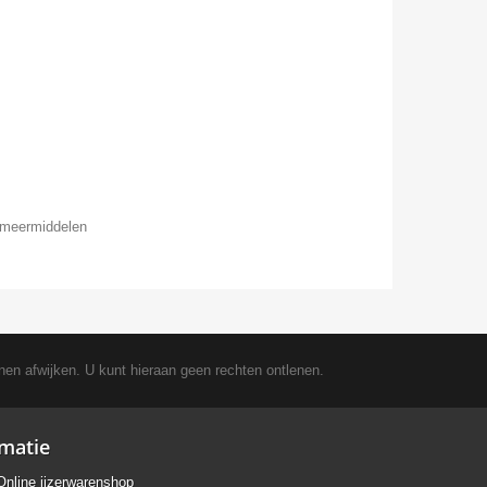
 smeermiddelen
nen afwijken. U kunt hieraan geen rechten ontlenen.
rmatie
Online ijzerwarenshop