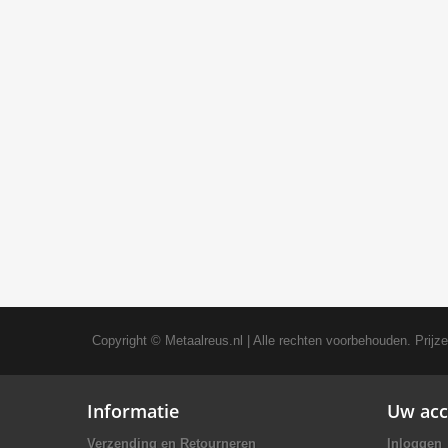
Copyright ©
Metaalreus.nl
| Alle rechten voorbehouden. Prijz
Informatie
Uw acc
Verzending en Retourneren
Inloggen