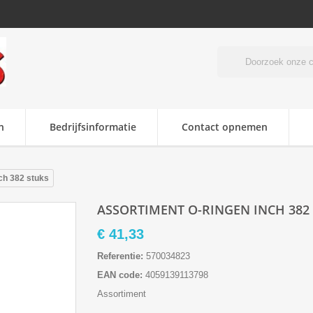
n
Bedrijfsinformatie
Contact opnemen
ch 382 stuks
ASSORTIMENT O-RINGEN INCH 382
€ 41,33
Referentie:
570034823
EAN code:
4059139113798
Assortiment