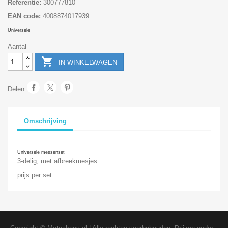
Referentie:
300777810
EAN code:
4008874017939
Universele
Aantal

IN WINKELWAGEN
Delen
Omschrijving
Universele messenset
3-delig, met afbreekmesjes
prijs per set