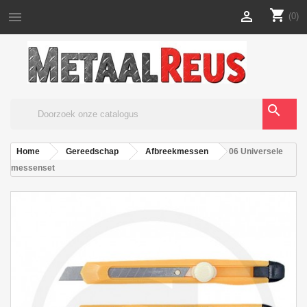
shopping_cart


(0)
search
Home
Gereedschap
Afbreekmessen
06 Universele
messenset