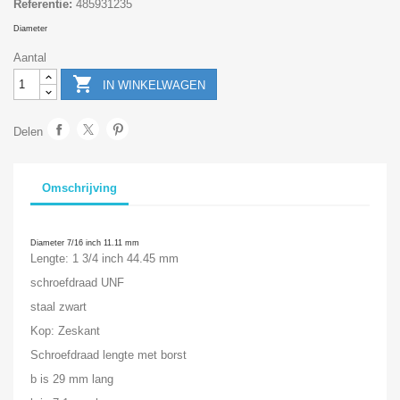
Referentie:
485931235
Diameter
Aantal

IN WINKELWAGEN
Delen
Omschrijving
Diameter 7/16 inch 11.11 mm
Lengte: 1 3/4 inch 44.45 mm
schroefdraad UNF
staal zwart
Kop: Zeskant
Schroefdraad lengte met borst
b is 29 mm lang