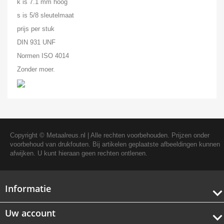
k is 7.1 mm hoog
s is 5/8 sleutelmaat
prijs per stuk
DIN 931 UNF
Normen ISO 4014
Zonder moer.
Copyright ©
Metaalreus.nl
| Alle rechten voorbehouden. Prijzen onder
voorbehoud van drukfouten. Bij artikelen geplaatste afbeeldingen kunnen
afwijken. U kunt hieraan geen rechten ontlenen.
Informatie
Uw account