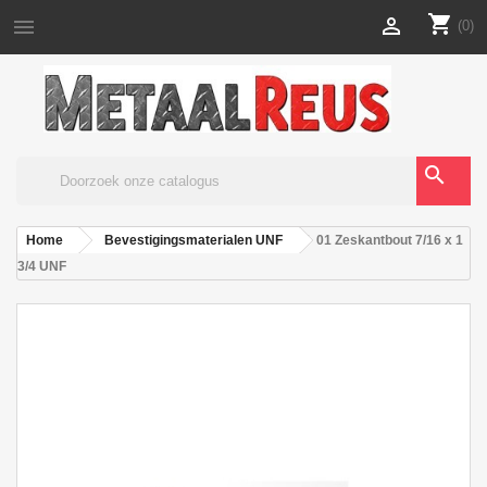
shopping_cart


(0)
search
Home
Bevestigingsmaterialen UNF
01 Zeskantbout 7/16 x 1
3/4 UNF