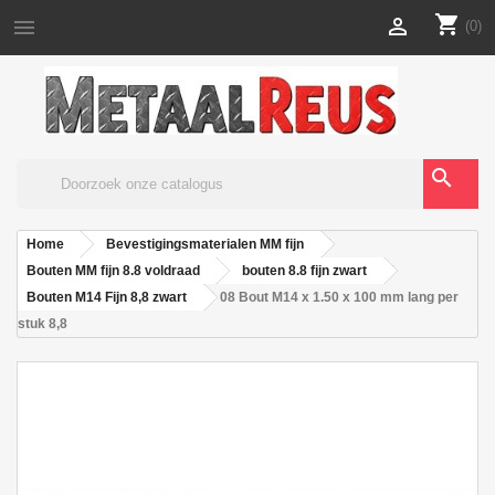
shopping_cart


(0)
search
Home
Bevestigingsmaterialen MM fijn
Bouten MM fijn 8.8 voldraad
bouten 8.8 fijn zwart
Bouten M14 Fijn 8,8 zwart
08 Bout M14 x 1.50 x 100 mm lang per
stuk 8,8