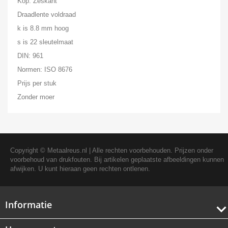
Kop: Zeskant
Draadlente voldraad
k is 8.8 mm hoog
s is 22 sleutelmaat
DIN: 961
Normen: ISO 8676
Prijs per stuk
Zonder moer
Copyright ©
Metaalreus.nl
| Alle rechten voorbehouden. Prijzen onder
voorbehoud van drukfouten. Bij artikelen geplaatste afbeeldingen kunnen
afwijken. U kunt hieraan geen rechten ontlenen.
Informatie