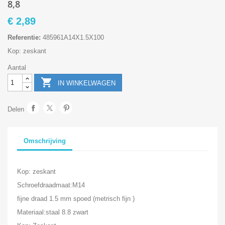
8,8
€ 2,89
Referentie:
485961A14X1.5X100
Kop: zeskant
Aantal

IN WINKELWAGEN
Delen
Omschrijving
Kop: zeskant
Schroefdraadmaat:M14
fijne draad 1.5 mm spoed (metrisch fijn )
Materiaal:staal 8.8 zwart